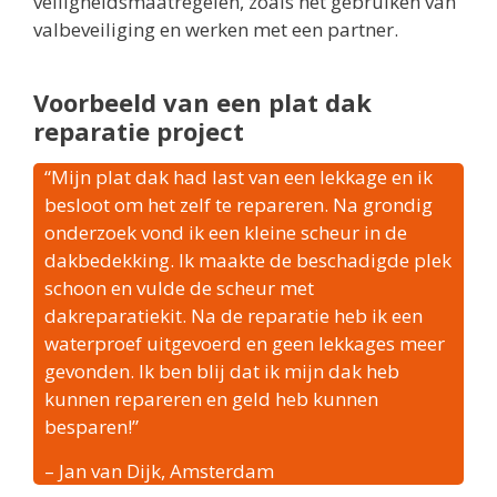
veiligheidsmaatregelen, zoals het gebruiken van
valbeveiliging en werken met een partner.
Voorbeeld van een plat dak
reparatie project
“Mijn plat dak had last van een lekkage en ik
besloot om het zelf te repareren. Na grondig
onderzoek vond ik een kleine scheur in de
dakbedekking. Ik maakte de beschadigde plek
schoon en vulde de scheur met
dakreparatiekit. Na de reparatie heb ik een
waterproef uitgevoerd en geen lekkages meer
gevonden. Ik ben blij dat ik mijn dak heb
kunnen repareren en geld heb kunnen
besparen!”
– Jan van Dijk, Amsterdam