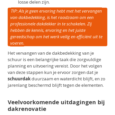
losse delen zijn.
TIP: Als je geen ervaring hebt met het vervangen
van dakbedekking, is het raadzaam om een
professionele dakdekker in te schakelen. Zij
hebben de kennis, ervaring en het juiste
gereedschap om het werk veilig en efficiënt uit te
voeren.
Het vervangen van de dakbedekking van je
schuur is een belangrijke taak die zorgvuldige
planning en uitvoering vereist. Door het volgen
van deze stappen kun je ervoor zorgen dat je
schuurdak
duurzaam en waterdicht blijft, en zo
jarenlang beschermd blijft tegen de elementen.
Veelvoorkomende uitdagingen bij
dakrenovatie